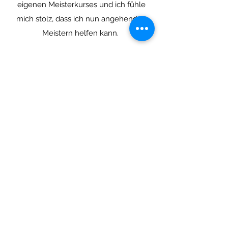
eigenen Meisterkurses und ich fühle
mich stolz, dass ich nun angehenden
Meistern helfen kann.
Ich bin Mutter von zwei wunderbaren
Söhnen und freue mich sehr darüber,
dass ich Berufsleben sowie
Familienleben miteinander kombinieren
kann. Dafür danke ich meiner Familie
und Freunden die mich dabei stärken
und unterstützen.
Mit Selbstsicherheit, Flexibilität und
Engagement werde ich dich auf deinen
großen Tag vorbereiten. Dein Styling ist
für mich Ehrensache und eine echte